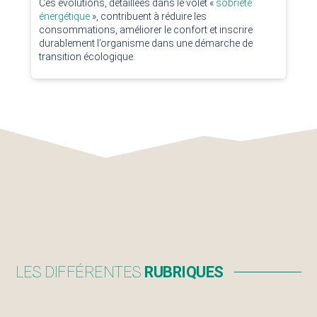
de
Ces évolutions, détaillées dans le volet «
sobriété
énergétique
», contribuent à réduire les
consommations, améliorer le confort et inscrire
durablement l’organisme dans une démarche de
transition écologique.
LES DIFFÉRENTES
RUBRIQUES