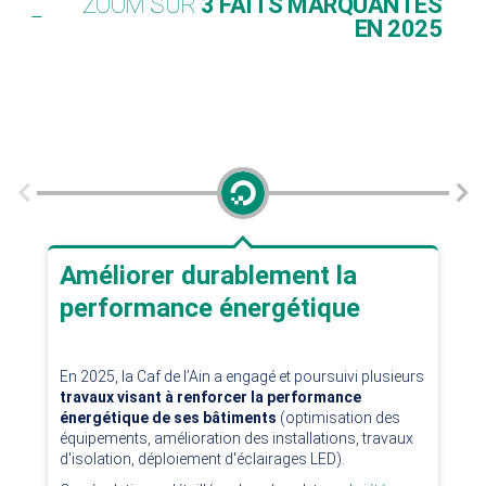
ZOOM SUR
3 FAITS MARQUANTES
EN 2025
Améliorer durablement la
U
performance énergétique
d
Av
En 2025, la Caf de l’Ain a engagé et poursuivi plusieurs
ha
travaux visant à renforcer la performance
lar
énergétique de ses bâtiments
(optimisation des
équipements, amélioration des installations, travaux
Ce 
d'isolation, déploiement d'éclairages LED).
anc