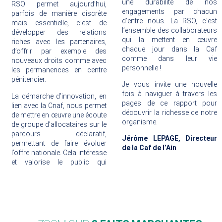
une durabilité de nos
RSO permet aujourd’hui,
engagements par chacun
parfois de manière discrète
d’entre nous. La RSO, c’est
mais essentielle, c’est de
l’ensemble des collaborateurs
développer des relations
qui la mettent en œuvre
riches avec les partenaires,
chaque jour dans la Caf
d’offrir par exemple des
comme dans leur vie
nouveaux droits comme avec
personnelle !
les permanences en centre
pénitencier.
Je vous invite une nouvelle
fois à naviguer à travers les
La démarche d’innovation, en
pages de ce rapport pour
lien avec la Cnaf, nous permet
découvrir la richesse de notre
de mettre en œuvre une écoute
organisme.
de groupe d’allocataires sur le
parcours déclaratif,
Jérôme LEPAGE, Directeur
permettant de faire évoluer
de la Caf de l’Ain
l’offre nationale. Cela intéresse
et valorise le public qui